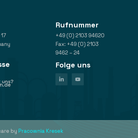
Rufnummer
 17
+49 (0) 2103 94620
many
Fax: +49 (0) 2103
9462 – 24
sse
Folge uns
 uns?
n.de
care by
Pracownia Kresek