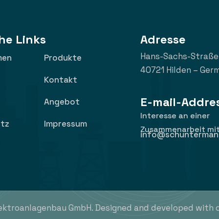
he Links
Adresse
Hans-Sachs-Straße
men
Produkte
40721 Hilden – Ger
Kontakt
E-mail-Addre
Angebot
Interesse an einer
tz
Impressum
Zusammenarbeit mit
info@schunterman
ktroanlagenbau GmbH. Designed and developed with 